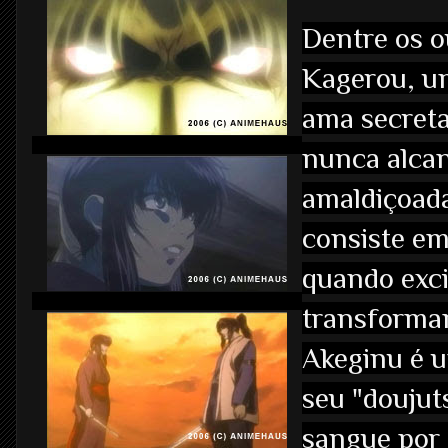
Dentre os o
Kagerou, um
ama secret
nunca alcan
amaldiçoad
consiste em
quando exci
transforma
Akeginu é 
seu "doujut
sangue por 