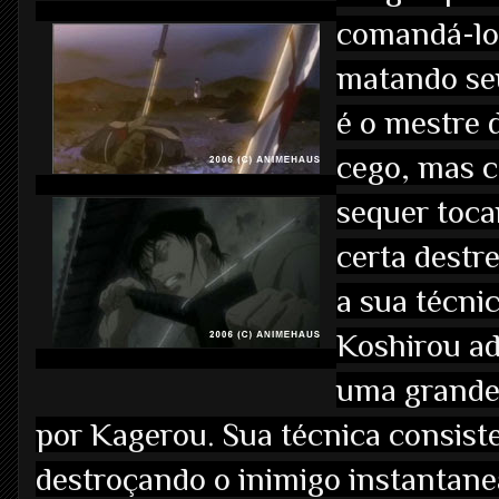
comandá-lo 
matando s
é o mestre 
cego, mas 
sequer toca
certa destr
a sua técn
Koshirou ad
uma grande 
por Kagerou. Sua técnica consist
destroçando o inimigo instantan