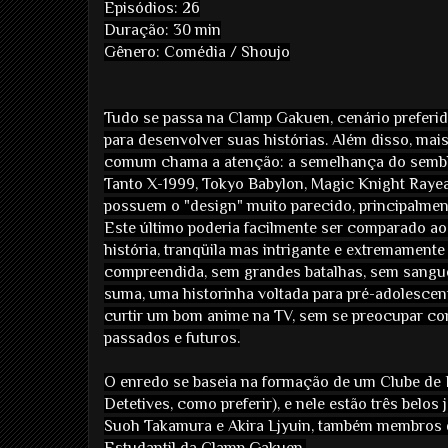
Episódios: 26
Duração: 30 min
Gênero:
Comédia / Shoujo
Tudo se passa na Clamp Gakuen, cenário preferi
para desenvolver suas histórias. Além disso, mai
comum chama a atenção: a semelhança do sembl
Tanto X-1999, Tokyo Babylon, Magic Knight Rayea
possuem o "design" muito parecido, principalmen
Este último poderia facilmente ser comparado ao
história, tranqüila mas intrigante e extremamente
compreendida, sem grandes batalhas, sem sangue
suma, uma historinha voltada para pré-adolescen
curtir um bom anime na TV, sem se preocupar c
passados e futuros.
O enredo se baseia na formação de um Clube de 
Detetives, como preferir), e nele estão três belo
Suoh Takamura e Akira Ljyuin, também membros
Estudantil da Clamp Gakuen.