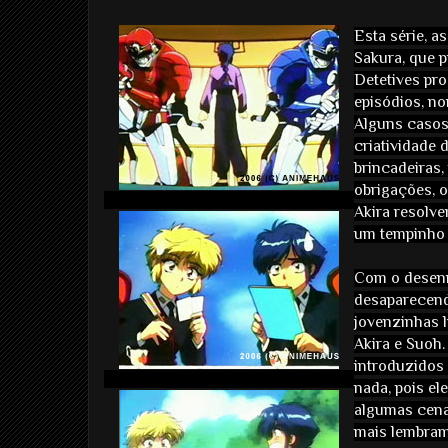
Esta série, 
Sakura, que p
Detetives pr
episódios, n
Alguns casos
criatividade
brincadeiras,
obrigações, 
Akira resolv
um tempinho 
Com o desenr
desaparecend
jovenzinhas 
Akira e Suoh.
introduzidos 
nada, pois e
algumas cena
mais lembram 