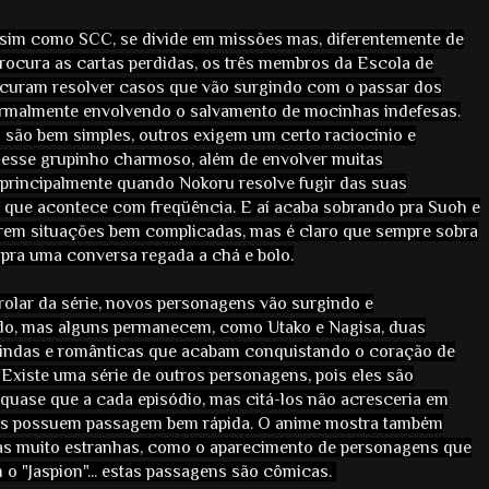
assim como SCC, se divide em missões mas, diferentemente de
rocura as cartas perdidas, os três membros da Escola de
ocuram resolver casos que vão surgindo com o passar dos
ormalmente envolvendo o salvamento de mocinhas indefesas.
 são bem simples, outros exigem um certo raciocínio e
 desse grupinho charmoso, além de envolver muitas
 principalmente quando Nokoru resolve fugir das suas
o que acontece com freqüência. E aí acaba sobrando pra Suoh e
erem situações bem complicadas, mas é claro que sempre sobra
pra uma conversa regada a chá e bolo.
olar da série, novos personagens vão surgindo e
o, mas alguns permanecem, como Utako e Nagisa, duas
lindas e românticas que acabam conquistando o coração de
 Existe uma série de outros personagens, pois eles são
quase que a cada episódio, mas citá-los não acresceria em
les possuem passagem bem rápida. O anime mostra também
s muito estranhas, como o aparecimento de personagens que
o "Jaspion"... estas passagens são cômicas.