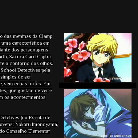
do das meninas da Clamp
s uma característica em
ante dos personagens.
rth, Sakura Card Captor
te o contorno dos olhos.
 School Detectives pela
 simples de ser
, sem cenas fortes. Em
tes, que gostam de ver e
om os acontecimentos
Detetives (ou Escola de
s jovens: Nokoru Imonoyama,
 do Conselho Elementar