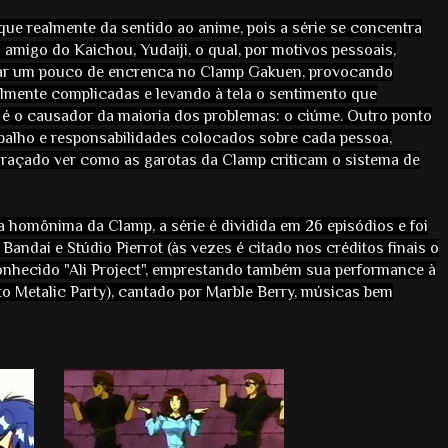
 que realmente da sentido ao anime, pois a série se concentra
amigo do Kaichou, Yudaiji, o qual, por motivos pessoais,
ar um pouco de encrenca no Clamp Gakuen, provocando
almente complicadas e levando à tela o sentimento que
é o causador da maioria dos problemas: o ciúme. Outro ponto
abalho e responsabilidades colocados sobre cada pessoa,
ngraçado ver como as garotas da Clamp criticam o sistema de
homônima da Clamp, a série é dividida em 26 episódios e foi
andai e Stúdio Pierrot (às vezes é citado nos créditos finais o
conhecido "Ali Project", emprestando também sua performance à
o Metalic Party), cantado por Marble Berry, músicas bem