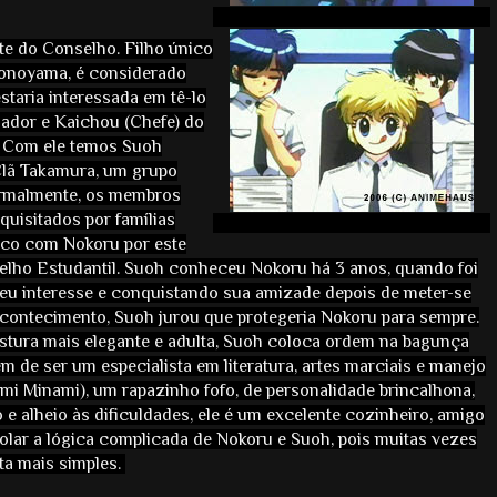
e do Conselho. Filho único
onoyama, é considerado
staria interessada em tê-lo
ndador e Kaichou (Chefe) do
. Com ele temos Suoh
Clã Takamura, um grupo
ormalmente, os membros
quisitados por famílias
uco com Nokoru por este
lho Estudantil. Suoh conheceu Nokoru há 3 anos, quando foi
seu interesse e conquistando sua amizade depois de meter-se
acontecimento, Suoh jurou que protegeria Nokoru para sempre.
postura mais elegante e adulta, Suoh coloca ordem na bagunça
m de ser um especialista em literatura, artes marciais e manejo
(Omi Minami), um rapazinho fofo, de personalidade brincalhona,
 e alheio às dificuldades, ele é um excelente cozinheiro, amigo
olar a lógica complicada de Nokoru e Suoh, pois muitas vezes
ta mais simples.