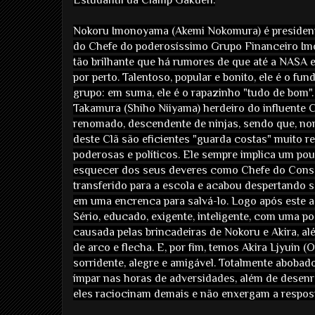
Nokoru Imonoyama (Akemi Nokomura) é president
do Chefe do poderosíssimo Grupo Financeiro Im
tão brilhante que há rumores de que até a NASA e
por perto. Talentoso, popular e bonito, ele é o fu
grupo: em suma, ele é o rapazinho "tudo de bom"
Takamura (Shiho Niiyama) herdeiro do influente 
renomado, descendente de ninjas, sendo que, n
deste Clã são eficientes "guarda costas" muito re
poderosas e políticos. Ele sempre implica um po
esquecer dos seus deveres como Chefe do Conse
transferido para a escola e acabou despertando 
em uma encrenca para salvá-lo. Logo após este 
Sério, educado, exigente, inteligente, com uma 
causada pelas brincadeiras de Nokoru e Akira, alé
de arco e flecha. E, por fim, temos Akira Ljyuin 
sorridente, alegre e amigável. Totalmente abobado
ímpar nas horas de adversidades, além de desenr
eles raciocinam demais e não enxergam a respos