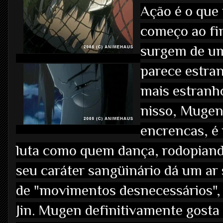
Ação é o que 
começo ao fin
surgem de um
parece estran
mais estranho
nisso, Mugen,
encrencas, é
luta como quem dança, rodopiand
seu caráter sangüinário dá um ar s
de "movimentos desnecessários",
Jin. Mugen definitivamente gosta d