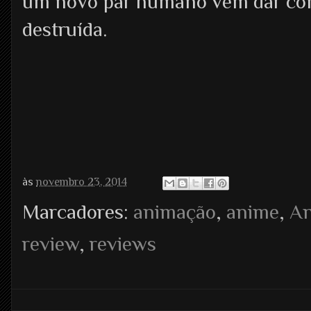
um novo par humano vem dar cont
destruída.
às
novembro 23, 2014
Marcadores:
animação
,
anime
,
A
review
,
reviews