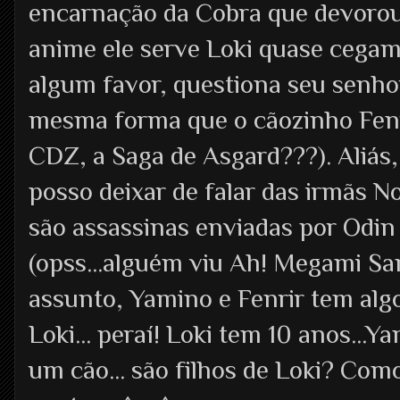
encarnação da Cobra que devorou
anime ele serve Loki quase cega
algum favor, questiona seu senho
mesma forma que o cãozinho Fenri
CDZ, a Saga de Asgard???). Aliás
posso deixar de falar das irmãs N
são assassinas enviadas por Odin
(opss...alguém viu Ah! Megami Sa
assunto, Yamino e Fenrir tem alg
Loki... peraí! Loki tem 10 anos...Y
um cão... são filhos de Loki? Como?