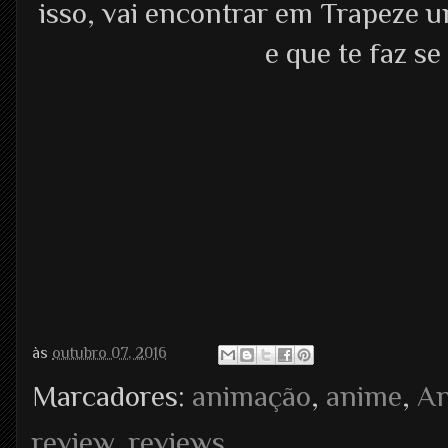
isso, vai encontrar em Trapeze u
e que te faz se
às
outubro 07, 2016
Marcadores:
animação
,
anime
,
A
review
,
reviews