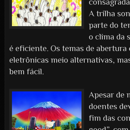
consagrada 
A trilha so
parte do t
o clima da 
é eficiente. Os temas de abertur
eletrônicas meio alternativas, m
bem fácil.
Apesar de 
doentes dev
fim das con
good”, com