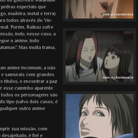
 pedras especiais que
o, madeira, metal e terra)
ra todos através do Yin-
o mal. Porém, Raikou sofre
issão, indo, nesse caso, a
egue o anime, indo
atamas". Mas muita trama,
 um anime incomum, a não
os e samurais com grandes
s títulos, e encontrar a paz
or esse caminho aparente
s todos os personagens são
 tipo (salvo dois casos, é
 qualquer outro anime
umprir sua missão, com
desajeitado, é fiel e