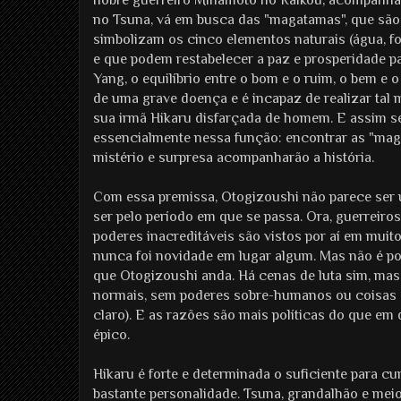
no Tsuna, vá em busca das "magatamas", que são
simbolizam os cinco elementos naturais (água, fog
e que podem restabelecer a paz e prosperidade pa
Yang, o equilíbrio entre o bom e o ruim, o bem e 
de uma grave doença e é incapaz de realizar tal m
sua irmã Hikaru disfarçada de homem. E assim s
essencialmente nessa função: encontrar as "mag
mistério e surpresa acompanharão a história.
Com essa premissa, Otogizoushi não parece ser
ser pelo período em que se passa. Ora, guerreir
poderes inacreditáveis são vistos por aí em muito
nunca foi novidade em lugar algum. Mas não é p
que Otogizoushi anda. Há cenas de luta sim, ma
normais, sem poderes sobre-humanos ou coisas do
claro). E as razões são mais políticas do que em
épico.
Hikaru é forte e determinada o suficiente para c
bastante personalidade. Tsuna, grandalhão e meio 