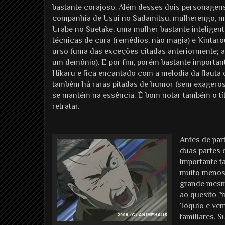
bastante corajoso. Além desses dois personagens
companhia de Usui no Sadamitsu, mulherengo, mas
Urabe no Suetake, uma mulher bastante inteligen
técnicas de cura (remédios, não magia) e Kintaro
urso (uma das exceções citadas anteriormente;
um demônio). E por fim, porém bastante import
Hikaru e fica encantado com a melodia da flauta d
também há raras pitadas de humor (sem exageros)
se mantém na essência. É bom notar também o tít
retratar.
Antes de part
duas partes d
Importante 
muito menos 
grande mesmo
ao quesito ”
Tóquio e ve
familiares. 