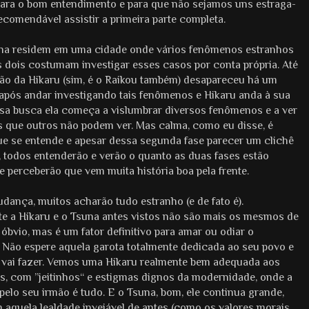
ara o bom entendimento e para que não sejamos uns estraga-
recomendável assistir a primeira parte completa.
una residem em uma cidade onde vários fenômenos estranhos
 dois costumam investigar esses casos por conta própria. Até
ão da Hikaru (sim, é o Raikou também) desapareceu há um
após andar investigando tais fenômenos e Hikaru anda à sua
sa busca ela começa a vislumbrar diversos fenômenos e a ver
s que outros não podem ver. Mas calma, como eu disse, é
ue se entende e apesar dessa segunda fase parecer um clichê
, todos entenderão e verão o quanto as duas fases estão
 e perceberão que vem muita história boa pela frente.
ança, muitos acharão tudo estranho (e de fato é).
e a Hikaru e o Tsuna antes vistos não são mais os mesmos de
 óbvio, mas é um fator definitivo para amar ou odiar o
Não espere aquela garota totalmente dedicada ao seu povo e
 vai fazer. Vemos uma Hikaru realmente bem adequada aos
, com ”jeitinhos“ e estigmas dignos da modernidade, onde a
pelo seu irmão é tudo. E o Tsuna, bom, ele continua grande,
aquela lealdade invejável de antes (como os valores morais