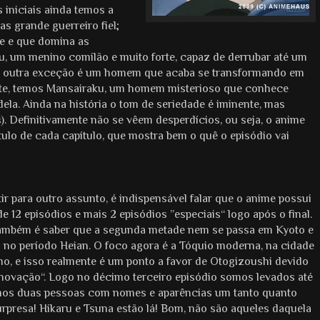
 iniciais ainda temos a
 grande guerreiro fiel;
te e que domina as
u, um menino comilão e muito forte, capaz de derrubar até um
 a outra exceção é um homem que acaba se transformando em
ante, temos Mansairaku, um homem misterioso que conhece
ela. Ainda na história o tom de seriedade é iminente, mas
. Definitivamente não se vêem desperdícios, ou seja, o anime
ulo de cada capítulo, que mostra bem o quê o episódio vai
ir para outro assunto, é indispensável falar que o anime possui
e 12 episódios e mais 2 episódios ”especiais“ logo após o final.
também é saber que a segunda metade nem se passa em Kyoto e
no período Heian. O foco agora é a Tóquio moderna, na cidade
, e isso realmente é um ponto a favor de Otogizoushi devido
inovação“. Logo no décimo terceiro episódio somos levados até
mos duas pessoas com nomes e aparências um tanto quanto
Surpresa! Hikaru e Tsuna estão lá! Bom, não são aqueles daquela