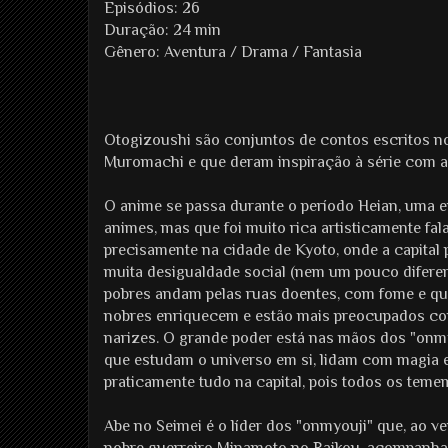
Episódios: 26
Duração: 24 min
Gênero: Aventura / Drama / Fantasia
Otogizoushi são conjuntos de contos escritos no
Muromachi e que deram inspiração à série com a
O anime se passa durante o período Heian, uma e
animes, mas que foi muito rica artisticamente fal
precisamente na cidade de Kyoto, onde a capita
muita desigualdade social (nem um pouco diferen
pobres andam pelas ruas doentes, com fome e qu
nobres enriquecem e estão mais preocupados co
narizes. O grande poder está nas mãos dos "onmy
que estudam o universo em si, lidam com magia 
praticamente tudo na capital, pois todos os teme
Abe no Seimei é o líder dos "onmyouji" que, ao ve
nobre guerreiro Minamoto no Raikou, acompanha