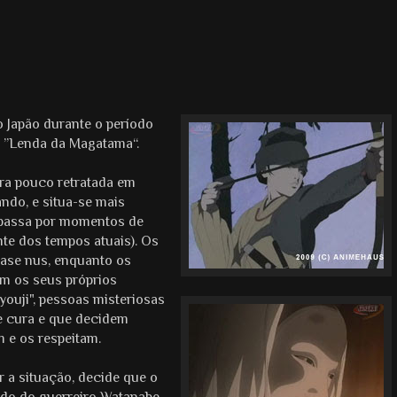
 Japão durante o período
 ”Lenda da Magatama“.
ra pouco retratada em
ando, e situa-se mais
l passa por momentos de
te dos tempos atuais). Os
ase nus, enquanto os
m os seus próprios
ouji", pessoas misteriosas
e cura e que decidem
m e os respeitam.
r a situação, decide que o
do do guerreiro Watanabe