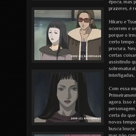
época, mas p
prazeres, é 
Hikaru e Ts
ocorrem e os
porque o irm
certo tempo 
procura. Nes
certas coisa
assistindo q
sobrenatural
interligadas,
Com essa mud
Primeirament
agora. Isso é
personagem. 
certa do que
novos tempos
busca louca 
mas não com 