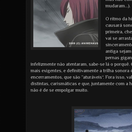
mudaram…).
O ritmo da h
causará sono
primeira, ch
vai se arras
sinceramente
antiga sejam
pernas gigan
infelizmente não atentaram, sabe-se lá o porqu
mais exigentes, e definitivamente a trilha sonora
encerramentos, que são ”aturáveis“. Fora isso, v
distintas, carismáticas e que, juntamente com a h
não é de se empolgar muito.