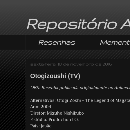
Repositório 
Resenhas
Mement
sexta-feira, 18 de novembro de 2016
Otogizoushi (TV)
OBS: Resenha publicada originalmente no Anime
Alternativos: Otogi Zoshi - The Legend of Maga
Ano: 2004
Diretor: Mizuho Nishikubo
Estúdio: Production I.G.
País: Japão