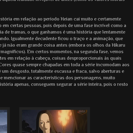
istória em relação ao período Heian cai muito e certamente
 em certas pessoas, pois depois de uma fase incrível como a
eia de tramas, o que ganhamos é uma história que lentamente
tando. Igualmente decadente ficou o traço e a animação, que
 já não eram grande coisa antes (embora os olhos da Hikaru
 magníficos). Em certos momentos, na segunda fase, vemos
tes em relação à cabeça, coisas desproporcionais às quais
ê. Cores quase sempre chapadas em toda a série incomodam aos
 é um desgosto, totalmente escassa e fraca, salvo aberturas e
ale mencionar as características dos personagens, muito
istória apenas, conseguem segurar a série inteira, pois o resto