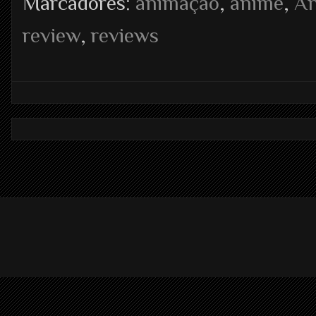
Marcadores:
animação
,
anime
,
A
review
,
reviews