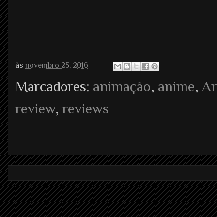
às
novembro 25, 2016
Marcadores:
animação
,
anime
,
A
review
,
reviews